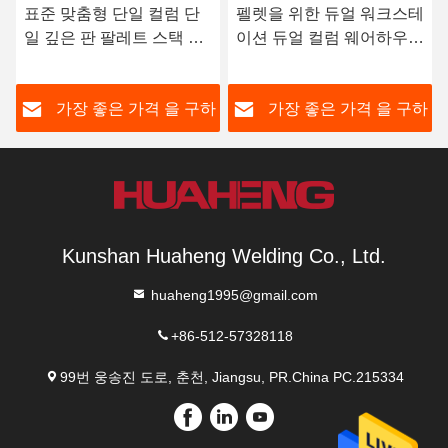
표준 맞춤형 단일 컬럼 단
펠렛을 위한 듀얼 워크스테
일 깊은 판 팔레트 스택 크
이션 듀얼 컬럼 웨어하우스
레인
스택 크레인
하
가장 좋은 가격 을 구하
가장 좋은 가격 을 구하
라
라
Kunshan Huaheng Welding Co., Ltd.
huaheng1995@gmail.com
+86-512-57328118
99번 웅송진 도로, 춘천, Jiangsu, PR.China PC.215334