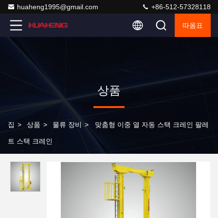
huaheng1995@gmail.com
+86-512-57328118
따옴표
상품
집
>
상품
>
물류 장비
>
맞춤형 이중 열 자동 스택 크레인 팔레
트 스택 크레인