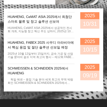
얻었습니다.그리고 기계 시험과 X선
시험 레벨 Ll를 통과합니다., 이것은
건설 기계용 파이프/파이프 플랜지 용접 장비
중요한 업적입니다. 그것은 다양한
부착 연결을 가진 직선 파이프에 적
탱크 컨테이너 P+T 자동 용접 시스템
합합니다. 특히 양쪽 끝에 부착 된 긴
2025
HUAHENG, CeMAT ASIA 2025에서 최첨단
파이프에 적합합니다.
큰 지름의 스테인리스 스틸 톱니 파이프 용접 시스템
스마트 물류 및 창고 솔루션 선보여
10/31
HUAHENG, CeMAT ASIA 2025에서 성공적인 전시
회 개최, 지능형 창고 혁신 주도 상하이, 2025년 10월
31일– Huaheng은 상하이 신국제 박람회 센터에서
개최된 아시아 최고의 물류 기술 전시회인 CeMAT
2025
ASIA 2025에 참여하여 자랑스럽게 마무리했습니다.
HUAHENG, FABEX 2025 사우디 아라비아에
“6대 핵심 산업을 위한 스마트 물류”라는 주제로
서 핵심 용접 및 절단 솔루션 선보일 예정
Huaheng은 첨단 지능형 물류 솔루션과 최첨단 텔레
10/15
스코픽 포크 제품을 선보이며 스마트 제조 분야의 신
2025년 10월 12일부터 15일까지, 금속 가공 및 산업
뢰할 수 있는 파트너로서의 역할을 강화했습니다. 산
기술 분야의 걸프 지역 최고의 행사 – 제12회 FABEX
업별 맞춤형 지능형 물류 솔루션 Huaheng은 CCL, 와
/ 금속 및 철강 전시회가 리야드 국제 전시 센터에서
이어 하네스, 자동차 유리, 변압기, 유연 포장 및 프로
개최됩니다. 사우디 비전 2030의 철강 및 금속 산업에
파일의 6개 주요 부문에 대한 전문 솔루션을 통해 전
2025
대한 60억 달러 투자를 기반으로, 쿤산 화헝 용접 유
문성을 강조했습니다. 각 솔루션은 자동화된 취급, 스
SCHWEISSEN & SCHNEIDEN 2025에서
한 회사, 산업용 용접 및 절단 자동화 분야의 선두 주
마트 제어 및 데이터 기반 관리를 통합하여 완전 무인
HUAHENG
자인 이 회사는 부스 C9에서 참가하여 중동 지역의 산
09/19
보관, 정밀한 자재 분배 및 전체 공정 추적성을 달성하
업 요구에 맞춰진 세 가지 주력 솔루션을 선보일 예정
여 현대 스마트 공장에 높은 유연성과 신뢰성을 제공
독일 에센 – 용접 기술 분야 세계 최고의 무역 박람
입니다. 전시될 주력 솔루션 화헝의 전시는 금속 가
했습니다. 혁신적인 제품 출시: 대형 텔레스코픽 포크
회인 SCHWEISSEN & SCHNEIDEN 2025에서
공 분야에서 정밀성, 효율성 및 자동화에 대한 지역의
주요 볼거리는 Huaheng의 새로운 텔레스코픽 포크
KUNSHAN HUAHENG Welding Co., Ltd. (부스
증가하는 수요를 충족하는 세 가지 핵심 제품 라인을
시리즈의 데뷔였으며, 고강도, 안정성 및 정밀성으로
7D27)는 용접 자동화 전문 기업에서 스마트 제조를
중심으로 진행될 것입니다: 1. 자동 절단 장비 2. 로
호평을 받았습니다. 돋보이는 제품은 자체 개발한 대
위한 포괄적인 통합 솔루션 제공업체로의 진화를 보
봇 용접 및 절단 시스템 3. 파이프라인 용접 시스템
형 V형 포크—최대 3.2톤의 하중을 지지할 수 있으며
여주는 매력적인 비전을 제시했습니다. HUAHENG
FABEX 2025에서 화헝을 만나야 하는 이유? FABEX
3.6미터 텔레스코픽 범위—로 대형 및 대형 코일 취급
부스의 핵심은석유 및 가스, 석유화학, 조선과 같은 분
2025는 글로벌 제조업체가 사우디의 산업 성장에 진
애플리케이션에 이상적입니다. 글로벌 파트너십 구
야에 중요한 기술인파이프 대 파이프 용접을 위한 첨
출할 수 있는 최고의 관문 역할을 하며, 석유 및 가스,
축 4일간의 행사 동안 Huaheng 팀은 천 명 이상의 고
단 로봇 자동화 셀의 라이브 시연이었습니다. 이 시연