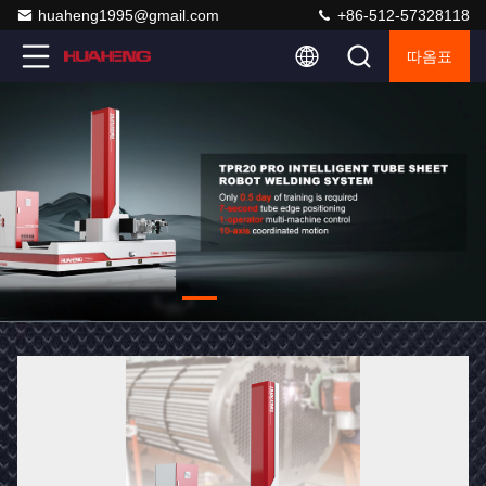
huaheng1995@gmail.com
+86-512-57328118
따옴표