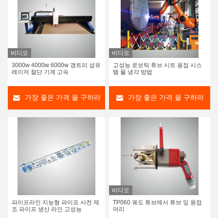
비디오
비디오
3000w 4000w 6000w 갱트리 섬유
고성능 로보틱 튜브 시트 용접 시스
레이저 절단 기계 고속
템 물 냉각 방법
가장 좋은 가격 을 구하라
가장 좋은 가격 을 구하라
비디오
파이프라인 지능형 파이프 사전 제
TP060 궤도 튜브에서 튜브 잎 용접
조 파이프 생산 라인 고성능
머리