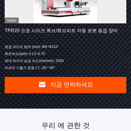
Video
TPR20 프로 시리즈 튜브/튜브피트 자동 로봇 용접 장비
용접 파이프 범위 (mm): Φ8~Φ110
회전속도(rpm): 0.13~6.75
최대 와이어 송급 속도(mm/min): 2500
타르치 기울기 운동 (°): -20°~40°
지금 연락하세요
우리 에 관한 것