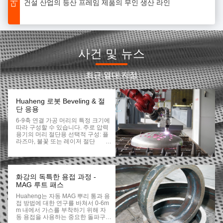
파이프 제조 생산 라인
팔레트 타입 단일 모터 듀얼 확장 망원경 포크
단일 모터 단일 확장 V형 포크 특수 망원경 포크
사건 및 뉴스
리프팅 기능이 있는 망원경 포크 2000kg 최대 부하 무게
최근 열대 지점
단일 컬럼 박스 타입 고속/유니버설 스택
150~300kg의 물품용 단일 모터 듀플 딥 망원경 포크
Huaheng 로봇 Beveling & 절
단 응용
중량 단층 망원경 포크 5000kg-10000kg에 사용
6-9축 연결 가공 머리의 특정 크기에
따라 구성할 수 있습니다. 주로 압력
중량용 듀얼 모터 듀플 딥 망원경 포크
용기의 머리 절단용 선택적 구성: 플
라즈마, 불꽃 또는 레이저 절단
6~7축 연결 가공 로봇은 길쭉하게 이
Huaheng 지능형 튜브에서 튜브 시트 자동 용접 장비
동할 수 있습니다. 주로 평면 굽은 절
단에 사용됩니다. 다른 두께의 시트
큰 규모의 자동 접기 접기 용접 시스템
에서 굽은 절단. 선택적 구성: 플라즈
마 또는 화염 절단 처리.
화강의 독특한 용접 과정 -
QCB 시리즈 파이프 엔드 비벨 형성 기계
MAG 루트 패스
Huaheng는 자동 MAG 뿌리 통과 용
TC36 튜브/튜브 용접용 폐쇄된 TIG 궤도 용접머리
접 방법에 대한 연구를 바쳐서 0-6m
M 내에서 가스를 부착하기 위해 자
튜브 마스터 200 디지털 용접 전원 및 TC 시리즈 폐쇄 용접 머리
동 용접을 사용하는 중요한 돌파구를