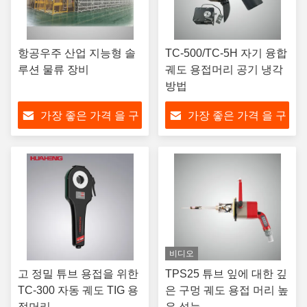
항공우주 산업 지능형 솔
TC-500/TC-5H 자기 융합
루션 물류 장비
궤도 용접머리 공기 냉각
방법
가장 좋은 가격 을 구
가장 좋은 가격 을 구
하라
하라
비디오
고 정밀 튜브 용접을 위한
TPS25 튜브 잎에 대한 깊
TC-300 자동 궤도 TIG 용
은 구멍 궤도 용접 머리 높
접머리
은 성능