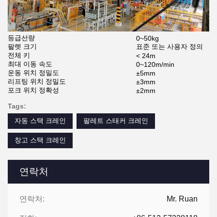
등급선량
0~50kg
팔렛 크기
표준 또는 사용자 정의
전체 키
< 24m
최대 이동 속도
0~120m/min
운동 위치 정밀도
±5mm
리프팅 위치 정밀도
±3mm
포크 위치 정확성
±2mm
Tags:
자동 스택 크레인
팔레트 스태커 크레인
창고 스택 크레인
연락처
연락처:
Mr. Ruan