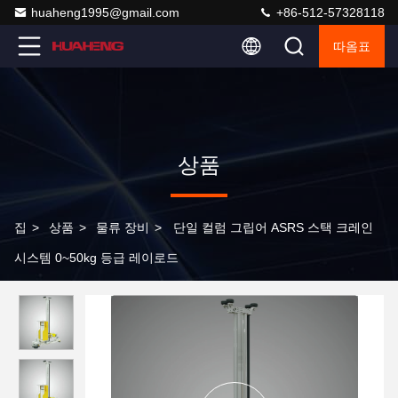
huaheng1995@gmail.com
+86-512-57328118
따옴표
상품
집
>
상품
>
물류 장비
>
단일 컬럼 그립어 ASRS 스택 크레인
시스템 0~50kg 등급 레이로드