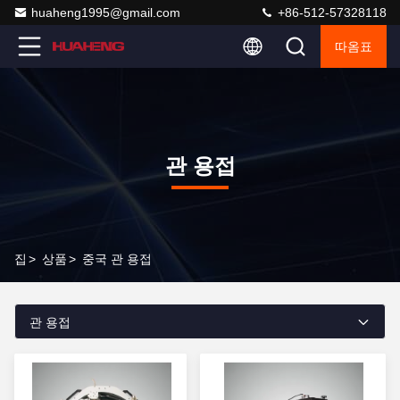
huaheng1995@gmail.com
+86-512-57328118
따옴표
관 용접
집
>
상품
>
중국 관 용접
관 용접