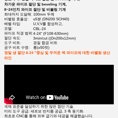
차가운 파이프 절단 및 beveling 기계
,
8~24인치 파이프 절단 및 비블링 기계
최대까지 도달해:
100mm 두께
비벨링 효율성:
≤5분 (DN200 SCH40)
베벨 타입:
U,V,V를 합성하고,
모델:
CBL-24
파이프 직경 범위:
4-24" (F108-630mm)
절단 속도:
3min/cut ((Dn200x12mm)
도구 비트:
경질 합금 비트
공구 비트 수명:
롱(≥50컷)
정밀 냉 절단 8-24 "중심 및 두꺼운 벽 파이프에 대한 비벨링 생산
라인
국제 표준을 달성하기 위한 많은 첨단 기술.
미리 도구 공급: 세르보 반지름 공급, 3 축 동기화.
최초로 CNC를 통해 외부 굽기와 대공을 해결했습니다.