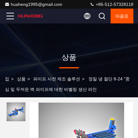
huaheng1995@gmail.com
+86-512-57328118
따옴표
상품
집
>
상품
>
파이프 사전 제조 솔루션
>
정밀 냉 절단 8-24 "중
심 및 두꺼운 벽 파이프에 대한 비벨링 생산 라인