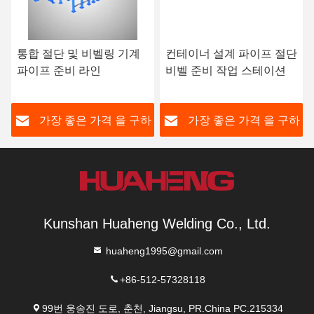
통합 절단 및 비벨링 기계
컨테이너 설계 파이프 절단
파이프 준비 라인
비벨 준비 작업 스테이션
하
가장 좋은 가격 을 구하
가장 좋은 가격 을 구하
라
라
Kunshan Huaheng Welding Co., Ltd.
huaheng1995@gmail.com
+86-512-57328118
99번 웅송진 도로, 춘천, Jiangsu, PR.China PC.215334