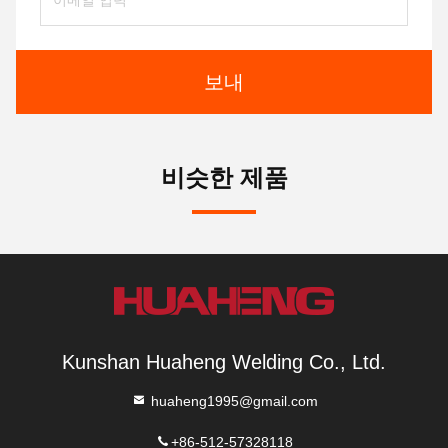
보내
비슷한 제품
Kunshan Huaheng Welding Co., Ltd.
huaheng1995@gmail.com
+86-512-57328118