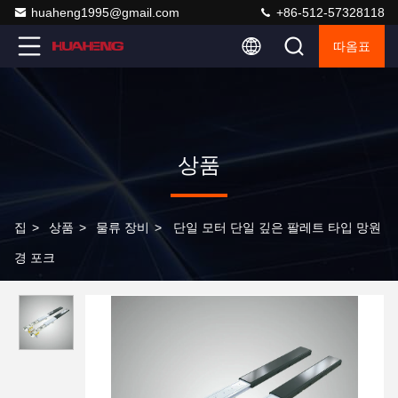
huaheng1995@gmail.com
+86-512-57328118
따옴표
상품
집
>
상품
>
물류 장비
>
단일 모터 단일 깊은 팔레트 타입 망원
경 포크