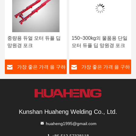
중량용 듀얼 모터 듀플 딥
150~300kg의 물품용 단일
망원경 포크
모터 듀플 딥 망원경 포크
하
가장 좋은 가격 을 구하
가장 좋은 가격 을 구하
라
라
Kunshan Huaheng Welding Co., Ltd.
huaheng1995@gmail.com