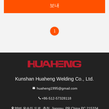
보내
1
Kunshan Huaheng Welding Co., Ltd.
huaheng1995@gmail.com
+86-512-57328118
99번 웅송진 도로, 춘천, Jiangsu, PR.China PC.215334