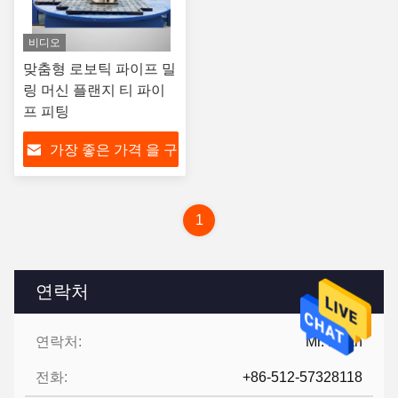
비디오
맞춤형 로보틱 파이프 밀
링 머신 플랜지 티 파이
프 피팅
가장 좋은 가격 을 구
하라
1
연락처
연락처:
Mr. Ruan
전화:
+86-512-57328118