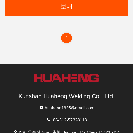
보내
1
Kunshan Huaheng Welding Co., Ltd.
huaheng1995@gmail.com
+86-512-57328118
99번 웅송진 도로, 춘천, Jiangsu, PR.China PC.215334