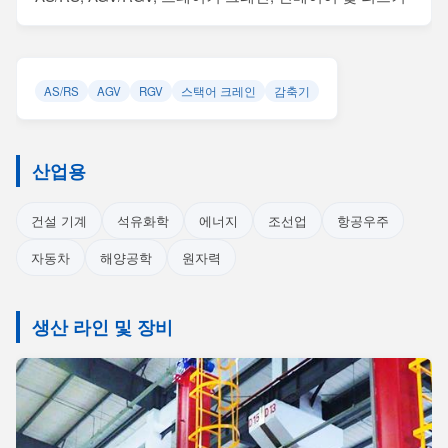
AS/RS
AGV
RGV
스택어 크레인
감축기
산업용
건설 기계
석유화학
에너지
조선업
항공우주
자동차
해양공학
원자력
생산 라인 및 장비