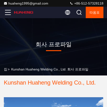
huaheng1995@gmail.com
+86-512-57328118
따옴표
회사 프로파일
집
>
Kunshan Huaheng Welding Co., Ltd. 회사 프로파일
Kunshan Huaheng Welding Co., Ltd.