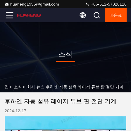
huaheng1995@gmail.com
+86-512-57328118
따옴표
소식
집
>
소식
>
회사 뉴스 후하엔 자동 섬유 레이저 튜브 판 절단 기계
후하엔 자동 섬유 레이저 튜브 판 절단 기계
2024-12-17